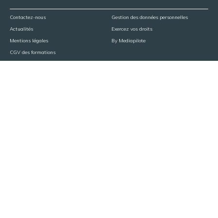
Contactez-nous
Gestion des données personnelles
Actualités
Exercez vos droits
Mentions légales
By
Mediapilote
CGV des formations