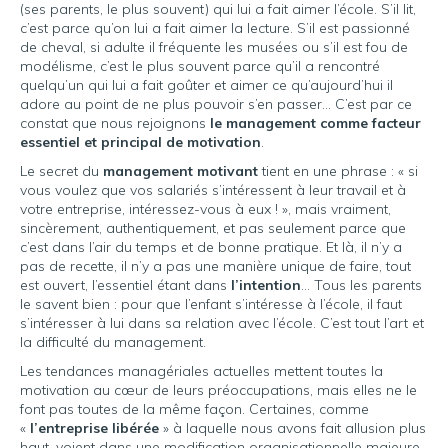
(ses parents, le plus souvent) qui lui a fait aimer l’école. S’il lit,
c’est parce qu’on lui a fait aimer la lecture. S’il est passionné
de cheval, si adulte il fréquente les musées ou s’il est fou de
modélisme, c’est le plus souvent parce qu’il a rencontré
quelqu’un qui lui a fait goûter et aimer ce qu’aujourd’hui il
adore au point de ne plus pouvoir s’en passer… C’est par ce
constat que nous rejoignons
le management comme facteur
essentiel et principal de motivation
.
Le secret du
management motivant
tient en une phrase : « si
vous voulez que vos salariés s’intéressent à leur travail et à
votre entreprise, intéressez-vous à eux ! », mais vraiment,
sincèrement, authentiquement, et pas seulement parce que
c’est dans l’air du temps et de bonne pratique. Et là, il n’y a
pas de recette, il n’y a pas une manière unique de faire, tout
est ouvert, l’essentiel étant dans
l’intention
… Tous les parents
le savent bien : pour que l’enfant s’intéresse à l’école, il faut
s’intéresser à lui dans sa relation avec l’école. C’est tout l’art et
la difficulté du management.
Les tendances managériales actuelles mettent toutes la
motivation au cœur de leurs préoccupations, mais elles ne le
font pas toutes de la même façon. Certaines, comme
«
l’entreprise libérée
» à laquelle nous avons fait allusion plus
haut, voient dans une modification organisationnelle majeure