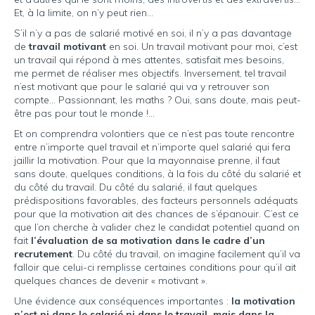
Et, à la limite, on n’y peut rien…
S’il n’y a pas de salarié motivé en soi, il n’y a pas davantage
de
travail motivant
en soi. Un travail motivant pour moi, c’est
un travail qui répond à mes attentes, satisfait mes besoins,
me permet de réaliser mes objectifs. Inversement, tel travail
n’est motivant que pour le salarié qui va y retrouver son
compte… Passionnant, les maths ? Oui, sans doute, mais peut-
être pas pour tout le monde !…
Et on comprendra volontiers que ce n’est pas toute rencontre
entre n’importe quel travail et n’importe quel salarié qui fera
jaillir la motivation. Pour que la mayonnaise prenne, il faut
sans doute, quelques conditions, à la fois du côté du salarié et
du côté du travail. Du côté du salarié, il faut quelques
prédispositions favorables, des facteurs personnels adéquats
pour que la motivation ait des chances de s’épanouir. C’est ce
que l’on cherche à valider chez le candidat potentiel quand on
fait
l’évaluation de sa motivation dans le cadre d’un
recrutement
. Du côté du travail, on imagine facilement qu’il va
falloir que celui-ci remplisse certaines conditions pour qu’il ait
quelques chances de devenir « motivant ».
Une évidence aux conséquences importantes :
la motivation
n’est ni dans le salarié ni dans le travail, mais dans la